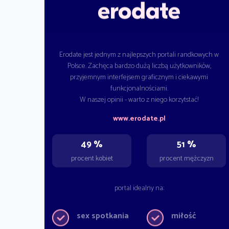
Erodate jest jednym z najlepszych portali randkowych w
Polsce. Zachęca bardzo dużą liczbą użytkowników,
przyjemnym interfejsem graficznym i ciekawymi
funkcjonalnościami.
W naszej opinii - warto z niego korzytstać!
www.erodate.pl
49 %
51 %
procent kobiet
procent mężczyzn
portal idealny na:
sex spotkania
miłość