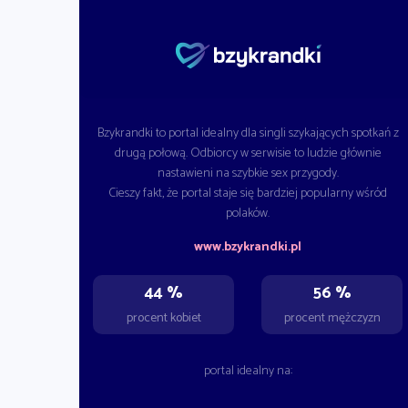
Bzykrandki to portal idealny dla singli szykających spotkań z
drugą połową. Odbiorcy w serwisie to ludzie głównie
nastawieni na szybkie sex przygody.
Cieszy fakt, że portal staje się bardziej popularny wśród
polaków.
www.bzykrandki.pl
44 %
56 %
procent kobiet
procent mężczyzn
portal idealny na: