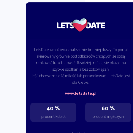
LetsDate umożliwia znalezienie bratniej duszy. To portal
skierowany głównie pod odbiorców chcących ze sobą
rankować lub chatować. Rzadziej trafiają się okazje na
szybkie spotkania bez zobowiązań.
Jeśli chcesz znaleźć miłość lub porandkować - LetsDate jest
dla Ciebie!
www.letsdate.pl
40 %
60 %
procent kobiet
procent mężczyzn