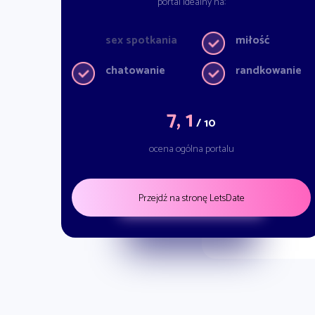
portal idealny na:
sex spotkania
miłość
chatowanie
randkowanie
7, 1
/ 10
ocena ogólna portalu
Przejdź na stronę LetsDate