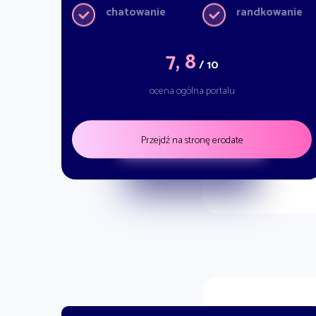
chatowanie
randkowanie
7, 8
/ 10
ocena ogólna portalu
Przejdź na stronę erodate