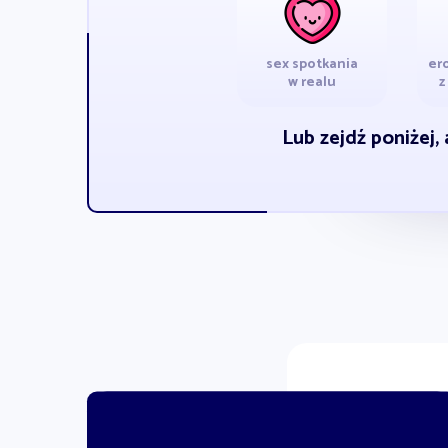
sex spotkania
er
w realu
z
Lub zejdź poniżej,