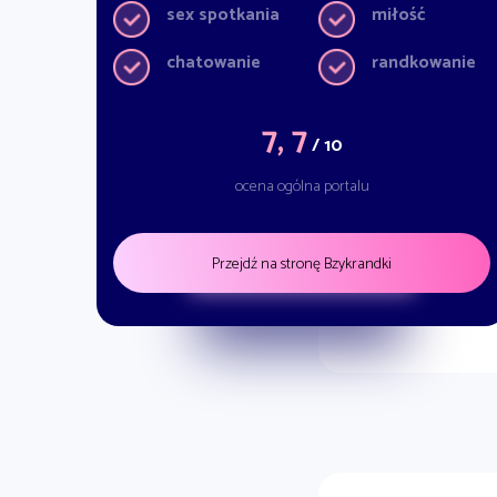
sex spotkania
miłość
chatowanie
randkowanie
7, 7
/ 10
ocena ogólna portalu
Przejdź na stronę Bzykrandki