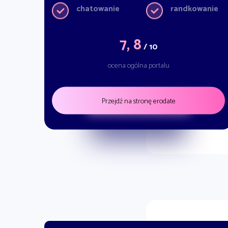
chatowanie
randkowanie
7, 8
/ 10
ocena ogólna portalu
Przejdź na stronę erodate