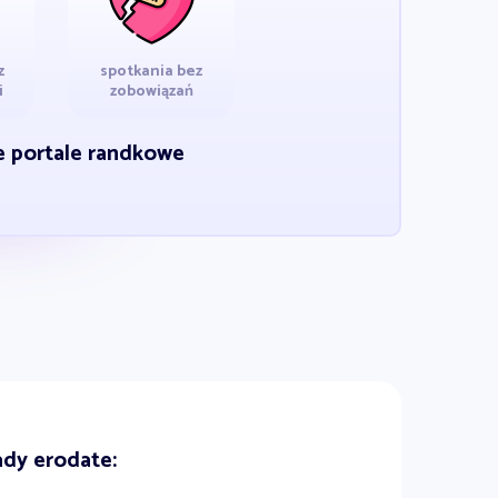
z
spotkania bez
i
zobowiązań
ie portale randkowe
dy erodate: