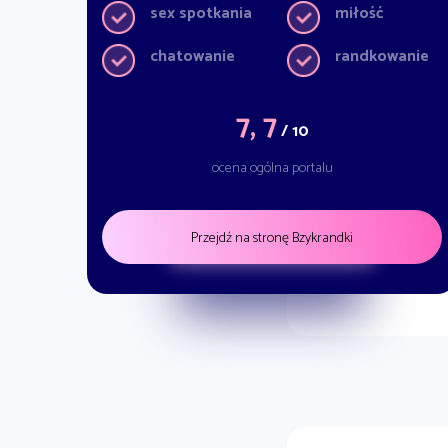
sex spotkania
miłość
chatowanie
randkowanie
7, 7
/ 10
ocena ogólna portalu
Przejdź na stronę Bzykrandki