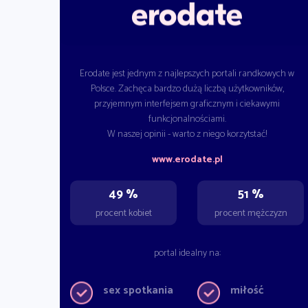
Erodate jest jednym z najlepszych portali randkowych w
Polsce. Zachęca bardzo dużą liczbą użytkowników,
przyjemnym interfejsem graficznym i ciekawymi
funkcjonalnościami.
W naszej opinii - warto z niego korzytstać!
www.erodate.pl
49 %
51 %
procent kobiet
procent mężczyzn
portal idealny na:
sex spotkania
miłość