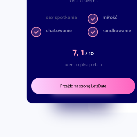
portal idealny na:
sex spotkania
miłość
chatowanie
randkowanie
7, 1
/ 10
ocena ogólna portalu
Przejdź na stronę LetsDate