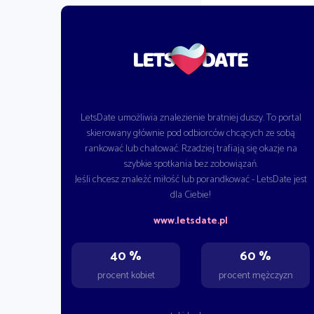
LetsDate umożliwia znalezienie bratniej duszy. To portal
skierowany głównie pod odbiorców chcących ze sobą
rankować lub chatować. Rzadziej trafiają się okazje na
szybkie spotkania bez zobowiązań.
Jeśli chcesz znaleźć miłość lub porandkować - LetsDate jest
dla Ciebie!
www.letsdate.pl
40 %
60 %
procent kobiet
procent mężczyzn