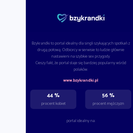
Bzykrandki to portal idealny dla singli szykających spotkań z
drugą połową. Odbiorcy w serwisie to ludzie głównie
nastawieni na szybkie sex przygody.
Cieszy fakt, że portal staje się bardziej popularny wśród
polaków.
www.bzykrandki.pl
44 %
56 %
procent kobiet
procent mężczyzn
portal idealny na: