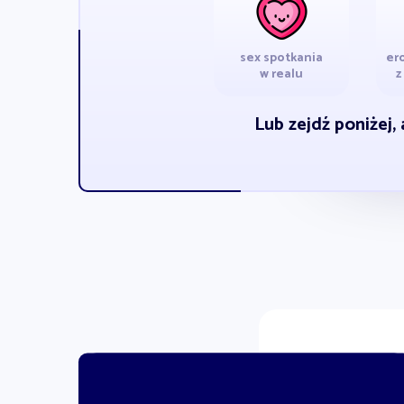
sex spotkania
er
w realu
z
Lub zejdź poniżej,